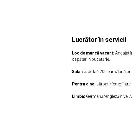
Lucrător în servicii
Loc de muncă vacant:
Angajat î
ospătar în bucătărie.
Salariu:
de la 2200 euro/lună bru
Pentru cine:
bărbați/femei între
Limba:
Germană/engleză nivel 