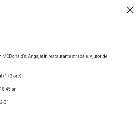
n MCDonald's; Angajat în restaurante stradale; Ajutor de
t (173 ore)
 18-45 ani
A2-B1