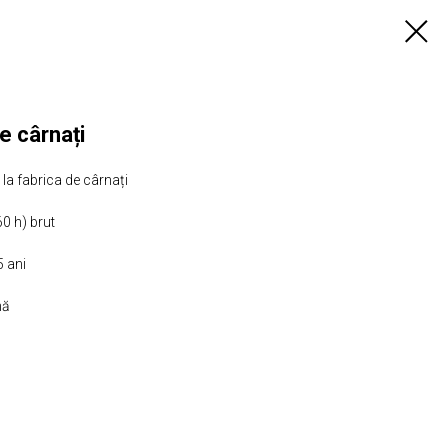
e cârnați
la fabrica de cârnați
0 h) brut
5 ani
nă