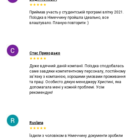
★★★★★
Приймав участь у студентській програмі влітку 2021.
Поїздка в Німеччину пройшла ідеально, все
влаштувало. Планую повторити :)
Стас Приходько
★★★★★
Дуже вдячний даній компанії. Поїздка сподобалась
саме завдяки компетентному персоналу, постійному
зв'язку з компанією, хорошими умовами проживання
та праці. Особисто дякую менеджеру Христині, яка
допомагала мені у кожній проблемі. Усім
рекомендую!
Ruslana
★★★★★
Їздили з чоловіком в Німеччину документи зробили