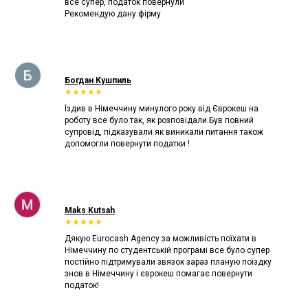
все супер, податок повернули
Рекомендую дану фірму
Богдан Кушпиль
★★★★★
Їздив в Німеччину минулого року від Єврокеш на
роботу все було так, як розповідали.Був повний
супровід, підказували як виникали питання також
допомогли повернути податки !
Maks Kutsah
★★★★★
Дякую Eurocash Agency за можливість поїхати в
Німеччину по студентській програмі все було супер
постійно підтримували звязок зараз планую поїздку
знов в Німеччину і єврокеш помагає повернути
податок!