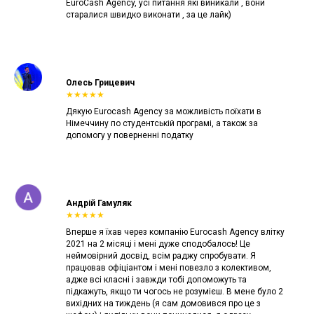
EuroCash Agency, усі питання які виникали , вони
старалися швидко виконати , за це лайк)
Олесь Грицевич
★★★★★
Дякую Eurocash Agency за можливість поїхати в
Німеччину по студентській програмі, а також за
допомогу у поверненні податку
Андрій Гамуляк
★★★★★
Вперше я їхав через компанію Eurocash Agency влітку
2021 на 2 місяці і мені дуже сподобалось! Це
неймовірний досвід, всім раджу спробувати. Я
працював офіціантом і мені повезло з колективом,
адже всі класні і завжди тобі допоможуть та
підкажуть, якщо ти чогось не розумієш. В мене було 2
вихідних на тиждень (я сам домовився про це з