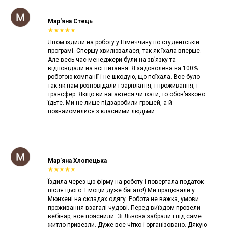
Мар'яна Стець
★★★★★
Літом їздили на роботу у Німеччину по студентській
програмі. Спершу хвилювалася, так як їхала вперше.
Але весь час менеджери були на зв’язку та
відповідали на всі питання. Я задоволена на 100%
роботою компанії і не шкодую, що поїхала. Все було
так як нам розповідали і зарплатня, і проживання, і
трансфер. Якщо ви вагаєтеся чи їхати, то обов’язково
їдьте. Ми не лише підзаробили грошей, а й
познайомилися з класними людьми.
Мар'яна Хлопецька
★★★★★
Їздила через цю фірму на роботу і повертала податок
після цього. Емоцій дуже багато!) Ми працювали у
Мюнхені на складах одягу. Робота не важка, умови
проживання взагалі чудові. Перед виїздом провели
вебінар, все пояснили. Зі Львова забрали і під саме
житло привезли. Дуже все чітко і організовано. Дякую