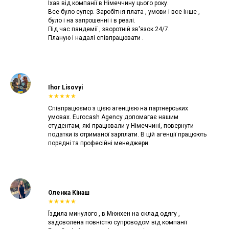
Їхав від компанії в Німеччину цього року.
Все було супер. Заробітня плата , умови і все інше ,
було і на запрошенні і в реалі.
Під час пандемії , зворотній зв'язок 24/7.
Планую і надалі співпрацювати .
Ihor Lisovyi
★★★★★
Співпрацюємо з цією агенцією на партнерських
умовах. Eurocash Agency допомагає нашим
студентам, які працювали у Німеччині, повернути
податки із отриманої зарплати. В цій агенції працюють
порядні та професійні менеджери.
Оленка Кінаш
★★★★★
Їздила минулого , в Мюнхен на склад одягу ,
задоволена повністю супроводом від компанії