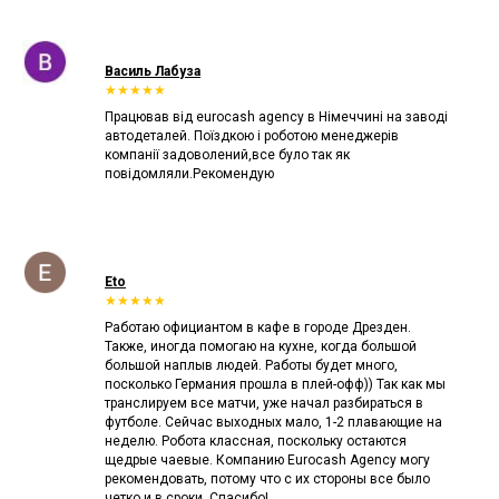
Василь Лабуза
★★★★★
Працював від eurocash agency в Німеччині на заводі
автодеталей. Поїздкою і роботою менеджерів
компанії задоволений,все було так як
повідомляли.Рекомендую
Eto
★★★★★
Работаю официантом в кафе в городе Дрезден.
Также, иногда помогаю на кухне, когда большой
большой наплыв людей. Работы будет много,
посколько Германия прошла в плей-офф)) Так как мы
транслируем все матчи, уже начал разбираться в
футболе. Сейчас выходных мало, 1-2 плавающие на
неделю. Робота классная, поскольку остаются
щедрые чаевые. Компанию Eurocash Agency могу
рекомендовать, потому что с их стороны все было
четко и в сроки. Спасибо!