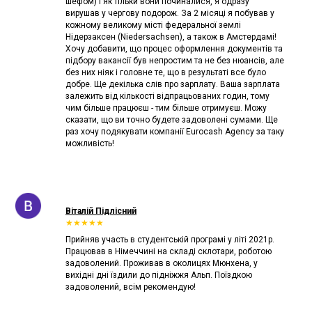
шефом) і як тільки вони починалися, я одразу
вирушав у чергову подорож. За 2 місяці я побував у
кожному великому місті федеральної землі
Нідерзаксен (Niedersachsen), а також в Амстердамі!
Хочу добавити, що процес оформлення документів та
підбору вакансії був непростим та не без нюансів, але
без них ніяк і головне те, що в результаті все було
добре. Ще декілька слів про зарплату. Ваша зарплата
залежить від кількості відпрацьованих годин, тому
чим більше працюєш - тим більше отримуєш. Можу
сказати, що ви точно будете задоволені сумами. Ще
раз хочу подякувати компанії Eurocash Agency за таку
можливість!
Віталій Підлісний
★★★★★
Прийняв участь в студентській програмі у літі 2021р.
Працював в Німеччині на складі склотари, роботою
задоволений. Проживав в околицях Мюнхена, у
вихідні дні їздили до підніжжя Альп. Поїздкою
задоволений, всім рекомендую!