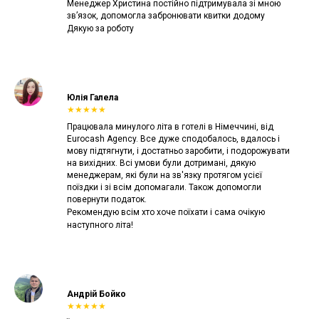
Менеджер Христина постійно підтримувала зі мною
зв’язок, допомогла забронювати квитки додому
Дякую за роботу
Юлія Галела
★★★★★
Працювала минулого літа в готелі в Німеччині, від
Eurocash Agency. Все дуже сподобалось, вдалось і
мову підтягнути, і достатньо заробити, і подорожувати
на вихідних. Всі умови були дотримані, дякую
менеджерам, які були на зв'язку протягом усієї
поїздки і зі всім допомагали. Також допомогли
повернути податок.
Рекомендую всім хто хоче поїхати і сама очікую
наступного літа!
Андрій Бойко
★★★★★