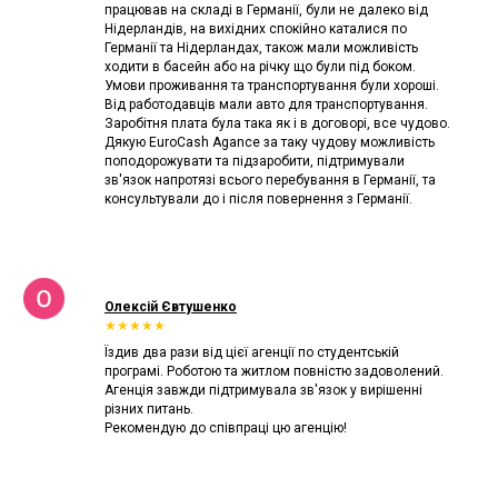
працював на складі в Германії, були не далеко від
Нідерландів, на вихідних спокійно каталися по
Германії та Нідерландах, також мали можливість
ходити в басейн або на річку що були під боком.
Умови проживання та транспортування були хороші.
Від работодавців мали авто для транспортування.
Заробітня плата була така як і в договорі, все чудово.
Дякую EuroCash Agance за таку чудову можливість
поподорожувати та підзаробити, підтримували
зв'язок напротязі всього перебування в Германії, та
консультували до і після повернення з Германії.
Олексій Євтушенко
★★★★★
Їздив два рази від цієї агенції по студентській
програмі. Роботою та житлом повністю задоволений.
Агенція завжди підтримувала зв'язок у вирішенні
різних питань.
Рекомендую до співпраці цю агенцію!