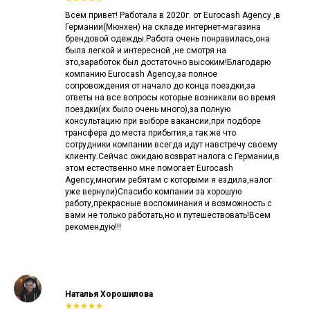
Всем привет! Работала в 2020г. от Eurocash Agency ,в
Германии(Мюнхен) на складе интернет-магазина
брендовой одежды.Работа очень понравилась,она
была легкой и интересной ,не смотря на
это,заработок был достаточно высоким!Благодарю
компанию Eurocash Agency,за полное
сопровождения от начало до конца поездки,за
ответы на все вопросы которые возникали во время
поездки(их было очень много),за полную
консультацию при выборе вакансии,при подборе
трансфера до места прибытия,а так же что
сотрудники компании всегда идут навстречу своему
клиенту.Сейчас ожидаю возврат налога с Германии,в
этом естественно мне помогает Eurocash
Agency,многим ребятам с которыми я ездила,налог
уже вернули)Спасибо компании за хорошую
работу,прекрасные воспоминания и возможность с
вами не только работать,но и путешествовать!Всем
рекомендую!!!
Наталья Хорошилова
★★★★★