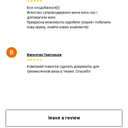
★★★★★
Все сподобалося)))
Агенство супроводжувало мене весь час і
допомагали мені
Прекрасна можливість заробити грошей і побачити
нову країну, знайти нових знайомств)
Валентин Григорьев
★★★★★
Компания помогла сделать документы для
трехмесячной визы в Чехию. Спасибо!
leave a review