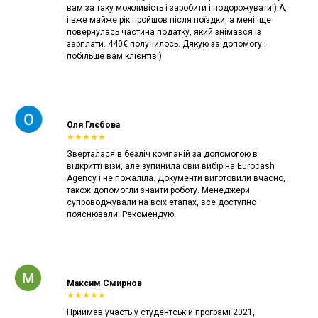
вам за таку можливість і заробити і подорожувати!) А,
і вже майже рік пройшов після поїздки, а мені іще
повернулась частина податку, який знімався із
зарплати. 440€ получилось. Дякую за допомогу і
побільше вам клієнтів!)
Оля Глєбова
★★★★★
Зверталася в безліч компаній за допомогою в
відкритті візи, але зупинила свій вибір на Eurocash
Agency і не пожаліла. Документи виготовили вчасно,
також допомогли знайти роботу. Менеджери
супроводжували на всіх етапах, все доступно
пояснювали. Рекомендую.
Максим Смирнов
★★★★★
Приймав участь у студентській програмі 2021,