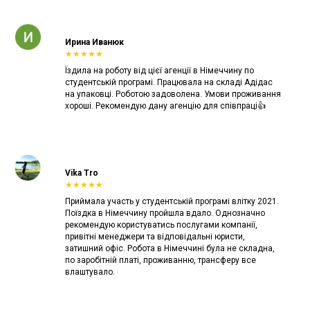
Ирина Иванюк
★★★★★
Їздила на роботу від цієї агенції в Німеччину по
студентській програмі. Працювала на складі Адідас
на упаковці. Роботою задоволена. Умови проживання
хороші. Рекомендую дану агенцію для співпраці👍
Vika Tro
★★★★★
Приймала участь у студентській програмі влітку 2021.
Поїздка в Німеччину пройшла вдало. Однозначно
рекомендую користуватись послугами компанії,
привітні менеджери та відповідальні юристи,
затишний офіс. Робота в Німеччині була не складна,
по заробітній платі, проживанню, трансферу все
влаштувало.