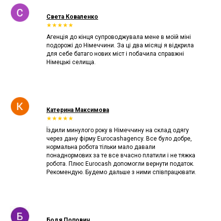
Света Коваленко
★★★★★
Агенція до кінця супроводжувала мене в моїй міні
подорожі до Німеччини. За ці два місяці я відкрила
для себе батаго нових міст і побачила справжні
Німецькі селища.
Катерина Максимова
★★★★★
Їздили минулого року в Німеччину на склад одягу
через дану фірму Eurocashagency. Все було добре,
нормальна робота тільки мало давали
понаднормових за те все вчасно платили і не тяжка
робота. Плюс Eurocash допомогли вернути податок.
Рекомендую. Будемо дальше з ними співпрацювати.
Бодя Попович