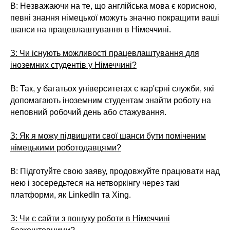
В: Незважаючи на те, що англійська мова є корисною,
певні знання німецької можуть значно покращити ваші
шанси на працевлаштування в Німеччині.
З: Чи існують можливості працевлаштування для
іноземних студентів у Німеччині?
В: Так, у багатьох університетах є кар'єрні служби, які
допомагають іноземним студентам знайти роботу на
неповний робочий день або стажування.
З: Як я можу підвищити свої шанси бути поміченим
німецькими роботодавцями?
В: Підготуйте свою заяву, продовжуйте працювати над
нею і зосередьтеся на нетворкінгу через такі
платформи, як LinkedIn та Xing.
З: Чи є сайти з пошуку роботи в Німеччині