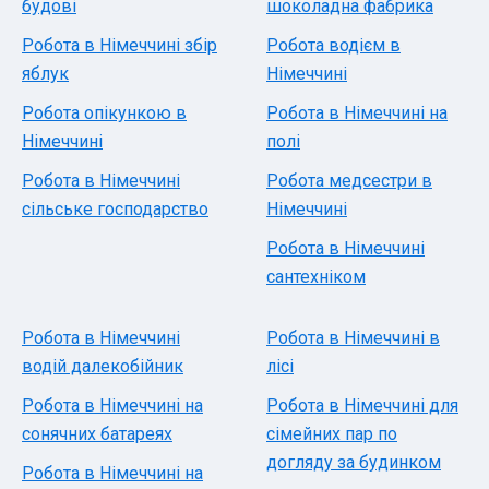
будові
шоколадна фабрика
Робота в Німеччині збір
Робота водієм в
яблук
Німеччині
Робота опікункою в
Робота в Німеччині на
Німеччині
полі
Робота в Німеччині
Робота медсестри в
сільське господарство
Німеччині
Робота в Німеччині
сантехніком
Робота в Німеччині
Робота в Німеччині в
водій далекобійник
лісі
Робота в Німеччині на
Робота в Німеччині для
сонячних батареях
сімейних пар по
догляду за будинком
Робота в Німеччині на