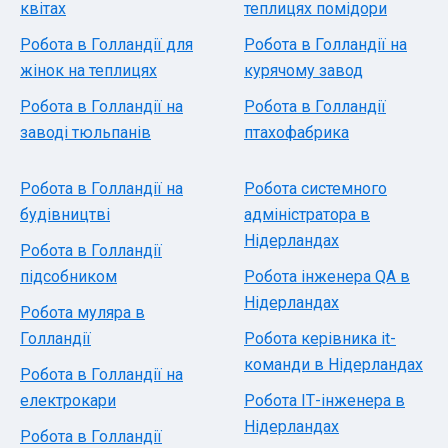
квітах
теплицях помідори
Робота в Голландії для
Робота в Голландії на
жінок на теплицях
курячому завод
Робота в Голландії на
Робота в Голландії
заводі тюльпанів
птахофабрика
Робота в Голландії на
Робота системного
будівництві
адміністратора в
Нідерландах
Робота в Голландії
підсобником
Робота інженера QA в
Нідерландах
Робота муляра в
Голландії
Робота керівника it-
команди в Нідерландах
Робота в Голландії на
електрокари
Робота ІТ-інженера в
Нідерландах
Робота в Голландії