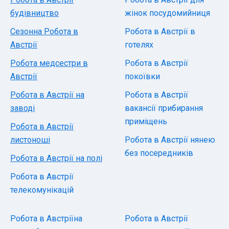
будівництво
жінок посудомийниця
Сезонна Робота в
Робота в Австрії в
Австрії
готелях
Робота медсестри в
Робота в Австрії
Австрії
покоївки
Робота в Австрії на
Робота в Австрії
заводі
вакансії прибирання
приміщень
Робота в Австрії
листоноші
Робота в Австрії нянею
без посередників
Робота в Австрії на полі
Робота в Австрії
телекомунікацій
Робота в Австріїна
Робота в Австрії