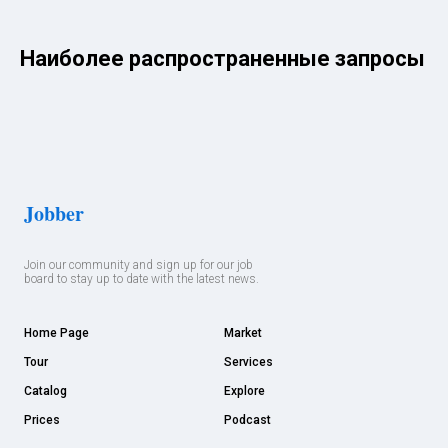
Наиболее распространенные запросы
Jobber
Join our community and sign up for our job
board to stay up to date with the latest news.
Home Page
Market
Tour
Services
Catalog
Explore
Prices
Podcast