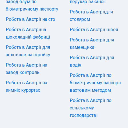
завод блум по
перукар вакансії
біометричному паспорту
Робота в Австріїдля
Робота в Австрії на сто
столяром
Робота в Австріїна
Робота в Австрії швея
шоколадній фабриці
Робота в Австрії для
Робота в Австрії для
каменщика
чоловіків на стройку
Робота в Австрії для
Робота в Австрії на
водія
завод контроль
Робота в Австрії по
Робота в Австрії на
біометричному паспорті
зимніх курортах
вахтовим методом
Робота в Австрії по
сільському
господарстві