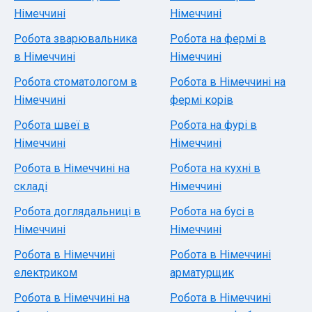
Німеччині
Німеччині
Робота зварювальника
Робота на фермі в
в Німеччині
Німеччині
Робота стоматологом в
Робота в Німеччині на
Німеччині
фермі корів
Робота швеї в
Робота на фурі в
Німеччині
Німеччині
Робота в Німеччині на
Робота на кухні в
складі
Німеччині
Робота доглядальниці в
Робота на бусі в
Німеччині
Німеччині
Робота в Німеччині
Робота в Німеччині
електриком
арматурщик
Робота в Німеччині на
Робота в Німеччині