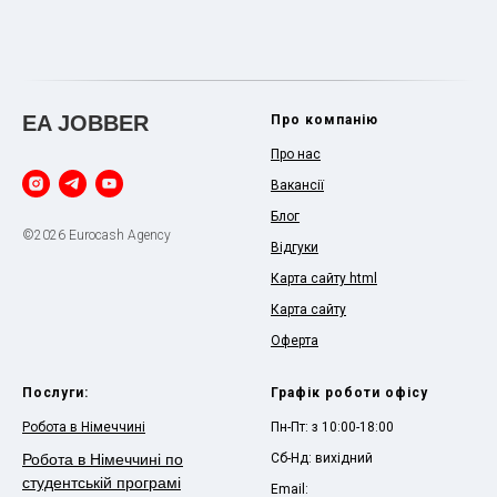
EA JOBBER
Про компанію
Про нас
Вакансії
Блог
©2026 Eurocash Agency
Відгуки
Карта сайту html
Карта сайту
Оферта
Послуги:
Графік роботи офісу
Робота в Німеччині
Пн-Пт: з 10:00-18:00
Робота в Німеччині по
Сб-Нд: вихідний
студентській програмі
Email: